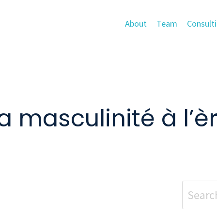
About
Team
Consult
a masculinité à l’è