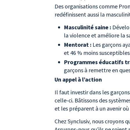
Des organisations comme Pr
redéfinissent aussi la masculini
Masculinité saine :
Dévelop
la violence et améliore la
Mentorat :
Les garçons ay
et 46 % moins susceptible
Programmes éducatifs tr
garçons à remettre en quest
Un appel à l’action
Il faut investir dans les garço
celle-ci. Bâtissons des systè
et les préparent à un avenir o
Chez Synclusiv, nous croyons qu
Assurons-nous qu’ils ne soient