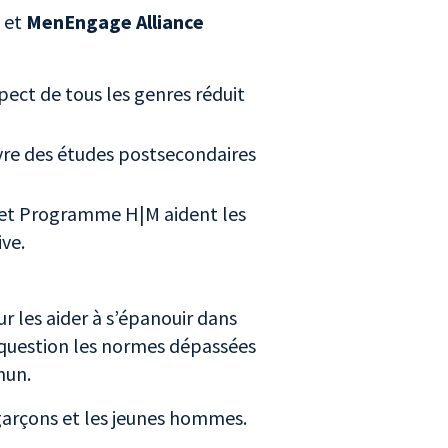
)
et
MenEngage Alliance
pect de tous les genres réduit
vre des études postsecondaires
 et Programme H|M aident les
ive.
r les aider à s’épanouir dans
 question les normes dépassées
mmun.
 garçons et les jeunes hommes.