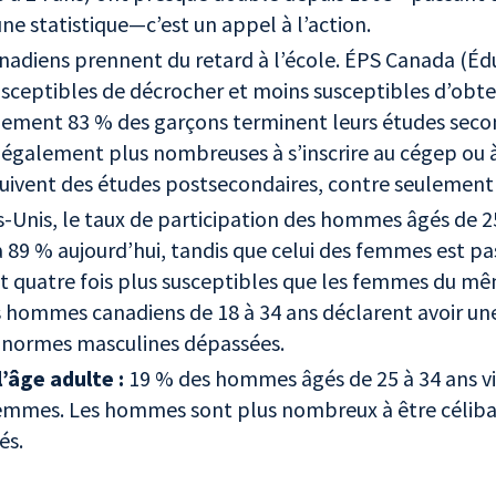
une statistique—c’est un appel à l’action.
nadiens prennent du retard à l’école. ÉPS Canada (Éd
usceptibles de décrocher et moins susceptibles d’obte
ulement 83 % des garçons terminent leurs études seco
 également plus nombreuses à s’inscrire au cégep ou à 
suivent des études postsecondaires, contre seulemen
-Unis, le taux de participation des hommes âgés de 25
 89 % aujourd’hui, tandis que celui des femmes est pa
 quatre fois plus susceptibles que les femmes du mêm
es hommes canadiens de 18 à 34 ans déclarent avoir u
es normes masculines dépassées.
’âge adulte :
19 % des hommes âgés de 25 à 34 ans vi
emmes. Les hommes sont plus nombreux à être célibata
sés.