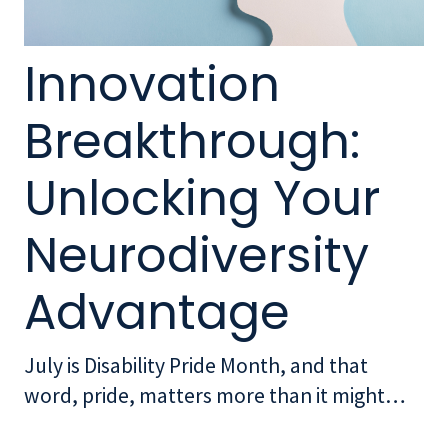
Innovation
Breakthrough:
Unlocking Your
Neurodiversity
Advantage
July is Disability Pride Month, and that
word, pride, matters more than it might
first appear. Most organizations have spent