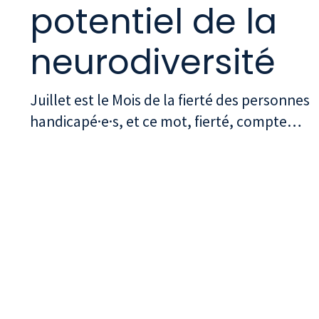
potentiel de la
neurodiversité
Juillet est le Mois de la fierté des personnes
handicapé·e·s, et ce mot, fierté, compte
plus qu'il n'y paraît à première vue. La
plupart des organisations ont passé des
années à aborder le handicap en milieu de
travail sous l'angle de l'accommodation :
modifier les environnements, ajuster les
processus, assurer l'accès. Tout cela est
nécessaire. Rien de tout cela n'est suffisant.
Et rien de to...