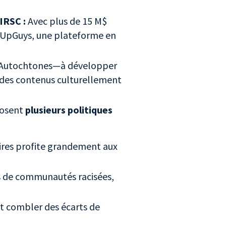
 IRSC :
Avec plus de 15 M$
dsUpGuys, une plateforme en
es Autochtones—à développer
e des contenus culturellement
posent
plusieurs politiques
res profite grandement aux
 de communautés racisées,
it combler des écarts de