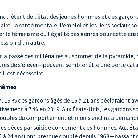
inquiètent de l’état des jeunes hommes et des garçon
ire, la santé mentale, l’emploi et les liens sociaux so
r le féminisme ou l’égalité des genres pour cette crise
ression d’un autre.
’on a passé des millénaires au sommet de la pyramide,
res de s’élever—peuvent sembler être une perte catas
 il est nécessaire.
s-mêmes
, 19 % des garçons âgés de 16 à 21 ans déclaraient av
vement à 7 % en 2019. Aux États-Unis, les garçons so
troubles du comportement et moins enclins à demander
s décès par suicide concernent des hommes. Aux États
 à 24 ans) ont presque doublé depuis 1968—passant d