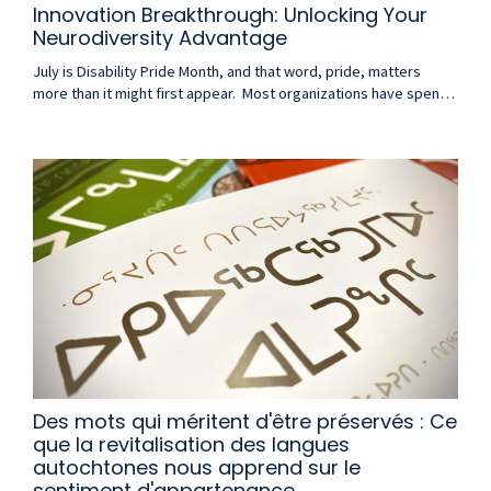
Innovation Breakthrough: Unlocking Your
Neurodiversity Advantage
July is Disability Pride Month, and that word, pride, matters
more than it might first appear. Most organizations have spent
years approaching disability in the workplace through the lens of
accommodation: modifying environments, adjusting processes,
ensuring access. All of that is necessary. None of it is sufficient.
And none of it captures what Disability Pride Month is actually
inviting us ...
Des mots qui méritent d'être préservés : Ce
que la revitalisation des langues
autochtones nous apprend sur le
sentiment d'appartenance