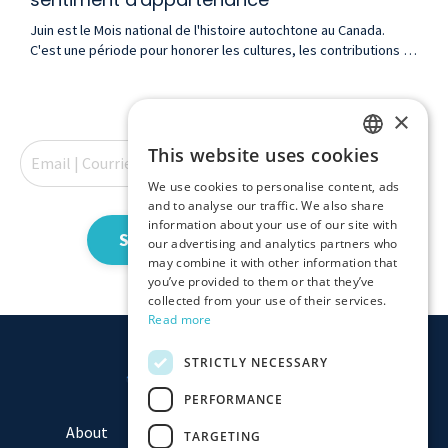
Juin est le Mois national de l'histoire autochtone au Canada.
C'est une période pour honorer les cultures, les contributions et
la résilience des peuples des Premières Nations, des Inuits et
des Métis—et pour réfléchir, honnêtement, au chemin qu'il reste
à parcourir vers une véritable réconciliation. Cette année, nous
×
vous invitons à cette réflexion par une porte différente : celle du
langage....
This website uses cookies
ENGLISH
We use cookies to personalise content, ads
FRENCH
and to analyse our traffic. We also share
information about your use of our site with
Subscribe | Abonnez-vous
our advertising and analytics partners who
may combine it with other information that
you’ve provided to them or that they’ve
collected from your use of their services.
Read more
STRICTLY NECESSARY
PERFORMANCE
About
Team
Consulting
Assessments
TARGETING