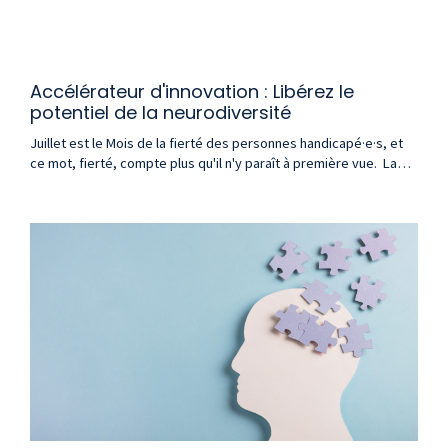
Accélérateur d'innovation : Libérez le
potentiel de la neurodiversité
Juillet est le Mois de la fierté des personnes handicapé·e·s, et
ce mot, fierté, compte plus qu'il n'y paraît à première vue. La
plupart des organisations ont passé des années à aborder le
handicap en milieu de travail sous l'angle de l'accommodation :
modifier les environnements, ajuster les processus, assurer
l'accès. Tout cela est nécessaire. Rien de tout cela n'est
suffisant. Et rien de to...